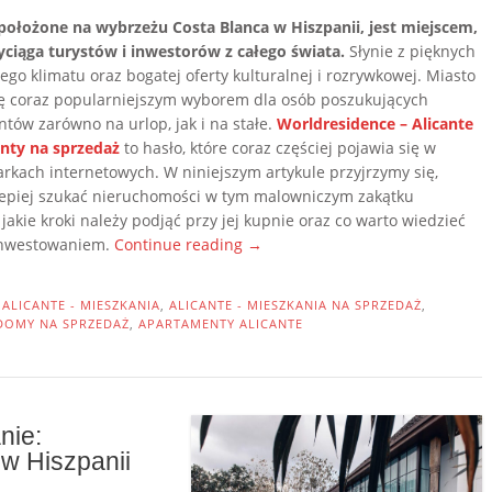
 położone na wybrzeżu Costa Blanca w Hiszpanii, jest miejscem,
yciąga turystów i inwestorów z całego świata.
Słynie z pięknych
łego klimatu oraz bogatej oferty kulturalnej i rozrywkowej. Miasto
się coraz popularniejszym wyborem dla osób poszukujących
tów zarówno na urlop, jak i na stałe.
Worldresidence – Alicante
nty na sprzedaż
to hasło, które coraz częściej pojawia się w
rkach internetowych. W niniejszym artykule przyjrzymy się,
lepiej szukać nieruchomości w tym malowniczym zakątku
 jakie kroki należy podjąć przy jej kupnie oraz co warto wiedzieć
„Alicante
inwestowaniem.
Continue reading
→
–
gdzie
N
ALICANTE - MIESZKANIA
,
ALICANTE - MIESZKANIA NA SPRZEDAŻ
,
szukać
DOMY NA SPRZEDAŻ
,
APARTAMENTY ALICANTE
apartamentów
na
sprzedaż?”
nie:
w Hiszpanii