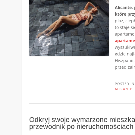
Alicante,
które prz
plaż, ciep
to staje 
apartamen
apartame
wyszukiwa
gdzie naj
Hiszpanii,
przed za
POSTED I
ALICANTE 
Odkryj swoje wymarzone mieszka
przewodnik po nieruchomościach 