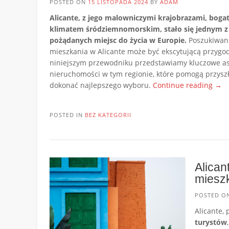
POSTED ON
15 LISTOPADA 2024
BY
ADAM
Alicante, z jego malowniczymi krajobrazami, bogat
klimatem śródziemnomorskim, stało się jednym z 
pożądanych miejsc do życia w Europie.
Poszukiwan
mieszkania w Alicante może być ekscytującą przygo
niniejszym przewodniku przedstawiamy kluczowe as
nieruchomości w tym regionie, które pomogą przy
„Odk
dokonać najlepszego wyboru.
Continue reading
→
swo
wym
POSTED IN
BEZ KATEGORII
mies
prz
po
nie
w
Alican
Hisz
miesz
POSTED 
Alicante,
turystów