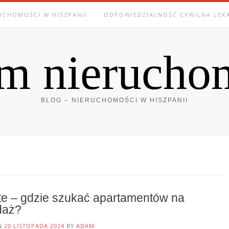
UCHOMOŚCI W HISZPANII
ODPOWIEDZIALNOŚĆ CYWILNA LEK
m nierucho
BLOG – NIERUCHOMOŚCI W HISZPANII
te – gdzie szukać apartamentów na
daż?
ON
20 LISTOPADA 2024
BY
ADAM