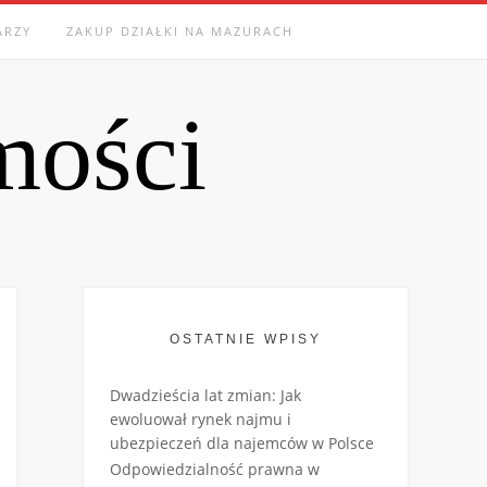
ARZY
ZAKUP DZIAŁKI NA MAZURACH
mości
OSTATNIE WPISY
Dwadzieścia lat zmian: Jak
ewoluował rynek najmu i
ubezpieczeń dla najemców w Polsce
Odpowiedzialność prawna w