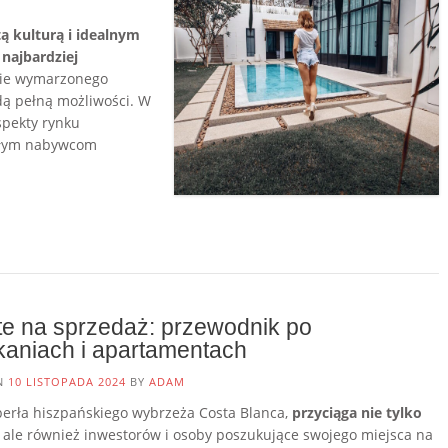
ą kulturą i idealnym
najbardziej
ie wymarzonego
dą pełną możliwości. W
pekty rynku
szłym nabywcom
ryj
je
arzone
zkanie:
ewodnik
ruchomościach
te na sprzedaż: przewodnik po
panii”
kaniach i apartamentach
ON
10 LISTOPADA 2024
BY
ADAM
 perła hiszpańskiego wybrzeża Costa Blanca,
przyciąga nie tylko
, ale również inwestorów i osoby poszukujące swojego miejsca na