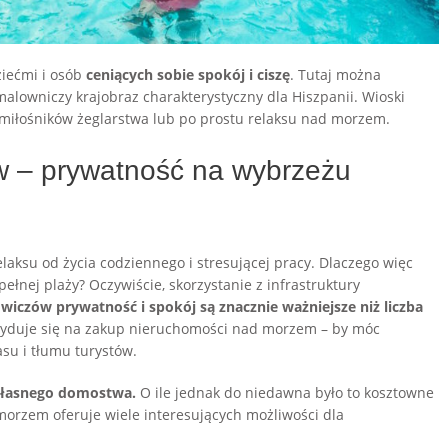
ziećmi i osób
ceniących sobie spokój i ciszę
. Tutaj można
malowniczy krajobraz charakterystyczny dla Hiszpanii. Wioski
 miłośników żeglarstwa lub po prostu relaksu nad morzem.
w – prywatność na wybrzeżu
aksu od życia codziennego i stresującej pracy. Dlaczego więc
ełnej plaży? Oczywiście, skorzystanie z infrastruktury
owiczów prywatność i spokój są znacznie ważniejsze niż liczba
ecyduje się na zakup nieruchomości nad morzem – by móc
asu i tłumu turystów.
 własnego domostwa.
O ile jednak do niedawna było to kosztowne
morzem oferuje wiele interesujących możliwości dla