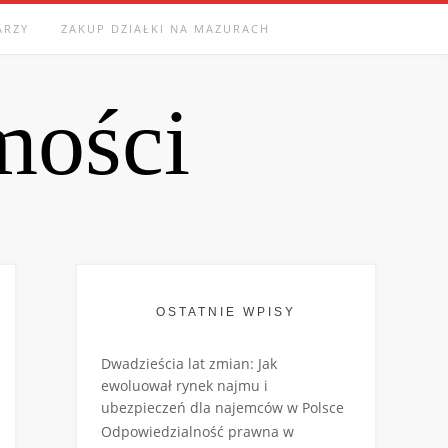
ARZY
ZAKUP DZIAŁKI NA MAZURACH
mości
OSTATNIE WPISY
Dwadzieścia lat zmian: Jak
ewoluował rynek najmu i
ubezpieczeń dla najemców w Polsce
Odpowiedzialność prawna w