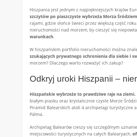
Hiszpania jest jednym z najpiękniejszych krajów Eu
szczytów po piaszczyste wybrzeża Morza Śródzie
rajami, gdzie słońce świeci przez większą część rok
nieruchomości nad morzem, by cieszyć się niepowta
warunkach
.
W hiszpańskim portfolio nieruchomości można znaleź
szukających prywatnego schronienia dla siebie i sw
morzem? Dlaczego warto rozważyć ich zakup?
Odkryj uroki Hiszpanii – n
Hiszpańskie wybrzeże to prawdziwe raje na ziemi.
białym piasku oraz krystalicznie czyste Morze Śródz
Piramid Balearskich atoli 4 archipelagi turystyczne 
Pálma.
Archipelag Balearów cieszy się szczególnym uznani
miejscowości turystycznych na całych Balearyach,
of