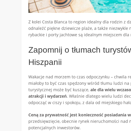
Z kolei Costa Blanca to region idealny dla rodzin z d
odnaleźć piękne dziewicze plaże, a także niezwykle 
rybackie i porty jachtowe są idealnym miejscem dla
Zapomnij o tłumach turystó
Hiszpanii
Wakacje nad morzem to czas odpoczynku – chwila rel
miałoby to być czas spędzony wśród tłumu ludzi na p
turystycznej może być kuszące,
ale dla wielu wczas
atrakcji i wydarzeń
. Właśnie dlatego wielu ludzi d
odpocząć w ciszy i spokoju, z dala od miejskiego hał
Ceną za prywatność jest konieczność posiadania
przedsięwzięcie, obecnie rynek nieruchomości nad 
potencjalnych inwestorów.