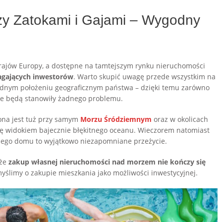
 Zatokami i Gajami – Wygodny
krajów Europy, a dostępne na tamtejszym rynku nieruchomości
agających inwestorów
. Warto skupić uwagę przede wszystkim na
odnym położeniu geograficznym państwa – dzięki temu zarówno
ie będą stanowiły żadnego problemu.
na jest tuż przy samym
Morzu Śródziemnym
oraz w okolicach
się widokiem bajecznie błękitnego oceanu. Wieczorem natomiast
ojego domu to wyjątkowo niezapomniane przeżycie.
że
zakup własnej nieruchomości nad morzem nie kończy się
myślimy o zakupie mieszkania jako możliwości inwestycyjnej.