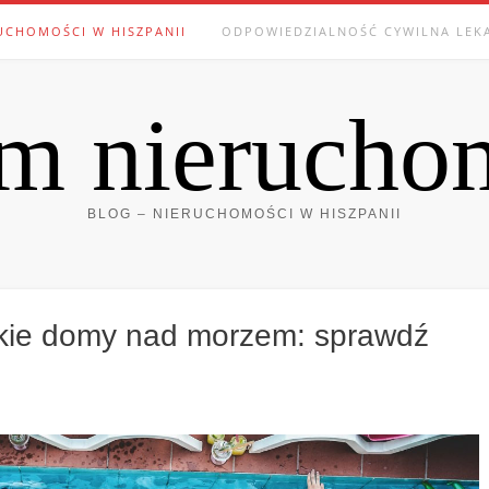
UCHOMOŚCI W HISZPANII
ODPOWIEDZIALNOŚĆ CYWILNA LEK
m nierucho
BLOG – NIERUCHOMOŚCI W HISZPANII
skie domy nad morzem: sprawdź