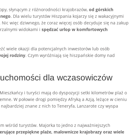
ropy, słynącym z różnorodności krajobrazów,
od górskich
mnego
. Dla wielu turystów Hiszpania kojarzy się z wakacyjnymi
u. Nic więc dziwnego, że coraz więcej osób decyduje się na zakup
rzalnymi widokami i
spędzać urlop w komfortowych
ć wiele okazji dla potencjalnych inwestorów lub osób
ojej rodziny
. Czym wyróżniają się hiszpańskie domy nad
ieruchomości dla wczasowiczów
Mieszkańcy i turyści mają do dyspozycji setki kilometrów plaż o
iemne. W połowie drogi pomiędzy Afryką a Azją, leżące w cieniu
a najbardziej znane z nich to Teneryfa, Lanzarote czy wyspa
em wśród turystów. Majorka to jedno z najważniejszych
erujące przepiękne plaże, malownicze krajobrazy oraz wiele