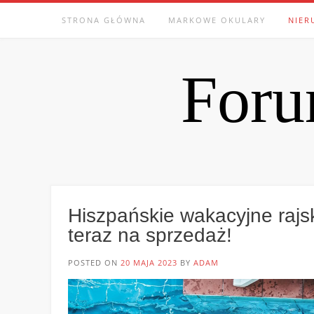
Skip
STRONA GŁÓWNA
MARKOWE OKULARY
NIER
to
content
Foru
Hiszpańskie wakacyjne raj
teraz na sprzedaż!
POSTED ON
20 MAJA 2023
BY
ADAM