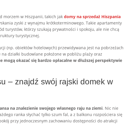
d morzem w Hiszpanii, takich jak
domy na sprzedaż Hiszpania
yskania zyski z wynajmu krótkoterminowego. Takie apartamenty
 turystów, którzy szukają prywatności i spokoju, ale nie chcą
ruktury turystycznej.
cji (np. obiektów hotelowych) przewidywana jest na pobrzeżach
 na działki budowlane położone w pobliżu plaży oraz
je mogą okazać się bardzo opłacalne w dłuższej perspektywie
su – znajdź swój rajski domek w
ansa na znalezienie swojego własnego raju na ziemi
. Nic nie
ażdego ranka słychać tylko szum fal, a z balkonu rozpościera się
spokój przy jednoczesnym zachowaniu dostępności do atrakcji