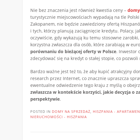
Nie bez znaczenia jest również kwestia ceny –
domy 
turystycznie miejscowościach wypadają na tle Polski
Zakopanem, nie będzie zawiedziony ofertą Hiszpanów
i tych, którzy planują zaciągnięcie kredytu. Polacy,
oczywiście, gdy wykazują ku temu stosowne zarobki,
korzystna zwłaszcza dla osób, które zarabiają w eur
porównaniu do bieżącej oferty w Polsce
. Inwestor
zdecydować się na kredyt o stałej stopie, co pozwol
Bardzo ważne jest też to, że aby kupić atrakcyjny do
research przez Internet, co znacznie upraszcza spr
ewentualne odwiedzenie tego kraju z myślą o obejr
zwłaszcza w kontekście korzyści, jakie decyzja o 
perspektywie
.
POSTED IN
DOMY NA SPRZEDAŻ
,
HISZPANIA - APARTAMEN
NIERUCHOMOŚCI - HISZPANIA