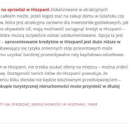
na sprzedaż w Hiszpanii
zlokalizowane w atrakcyjnych
 całkiem nieźle. Jeżeli kogoś stać na zakup domu w Gdańsku czy
, która jest atrakcyjna zarówno dla inwestorów gotówkowych, jak
 jako obywatele UE, mają możliwość zaciągnąć kredyt w Hiszpanii –
 które muszą oczywiście zostać udokumentowane. Opcja ta jest
o –
oprocentowanie kredytów w Hiszpanii jest dużo niższe w
 obawiający się ryzyka zmiennych stóp procentowych może
i mu uzyskać bardziej przewidywalne raty kapitałowo-odsetkowe.
m w Hiszpanii, nie trzeba szukać oferty na miejscu – można zrobić
awę. Dostępność tanich lotów do Hiszpanii powoduje, że
zeniu kilku domów nie będzie kosztownym przedsięwzięciem –
zakupie turystycznej nieruchomości może przynieść w dłużej
TY NA SPRZEDAŻ
,
NIERUCHOMOŚCI W HISZPANII
,
TANIE