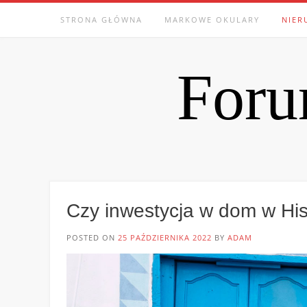
Skip
STRONA GŁÓWNA
MARKOWE OKULARY
NIER
to
content
Foru
Czy inwestycja w dom w His
POSTED ON
25 PAŹDZIERNIKA 2022
BY
ADAM