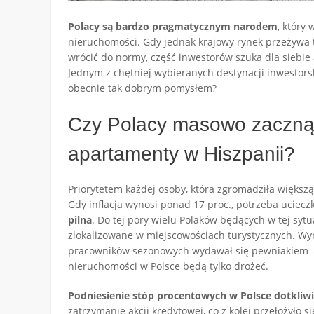
Polacy są bardzo pragmatycznym narodem
, który
nieruchomości. Gdy jednak krajowy rynek przeżywa t
wrócić do normy, część inwestorów szuka dla siebie 
Jednym z chętniej wybieranych destynacji inwestors
obecnie tak dobrym pomysłem?
Czy Polacy masowo zaczną
apartamenty w Hiszpanii?
Priorytetem każdej osoby, która zgromadziła większą g
Gdy inflacja wynosi ponad 17 proc., potrzeba uciecz
pilna
. Do tej pory wielu Polaków będących w tej syt
zlokalizowane w miejscowościach turystycznych. W
pracowników sezonowych wydawał się pewniakiem – 
nieruchomości w Polsce będą tylko drożeć.
Podniesienie stóp procentowych w Polsce dotkliw
zatrzymanie akcji kredytowej, co z kolei przełożyło