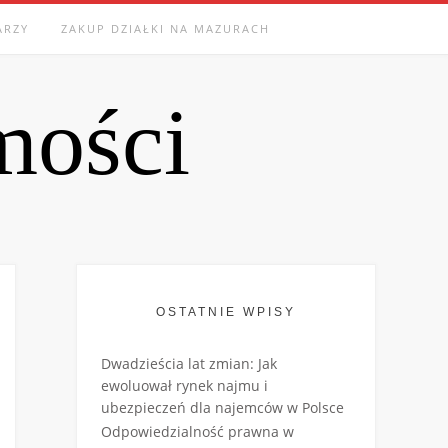
ARZY
ZAKUP DZIAŁKI NA MAZURACH
mości
OSTATNIE WPISY
Dwadzieścia lat zmian: Jak
ewoluował rynek najmu i
ubezpieczeń dla najemców w Polsce
Odpowiedzialność prawna w