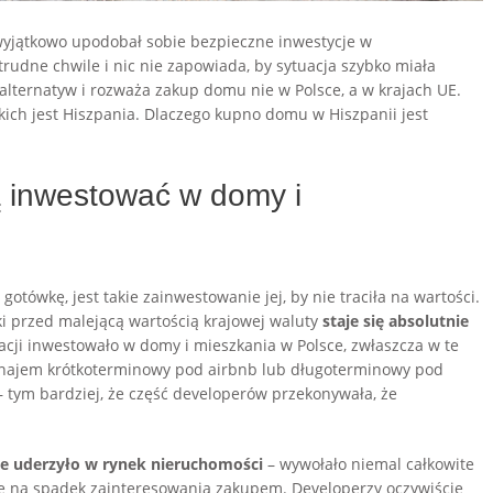
 wyjątkowo upodobał sobie bezpieczne inwestycje w
rudne chwile i nic nie zapowiada, by sytuacja szybko miała
alternatyw i rozważa zakup domu nie w Polsce, a w krajach UE.
kich jest Hiszpania. Dlaczego kupno domu w Hiszpanii jest
 inwestować w domy i
otówkę, jest takie zainwestowanie jej, by nie traciła na wartości.
ki przed malejącą wartością krajowej waluty
staje się absolutnie
uacji inwestowało w domy i mieszkania w Polsce, zwłaszcza w te
ynajem krótkoterminowy pod airbnb lub długoterminowy pod
tym bardziej, że część developerów przekonywała, że
ie uderzyło w rynek nieruchomości
– wywołało niemal całkowite
 się na spadek zainteresowania zakupem. Developerzy oczywiście