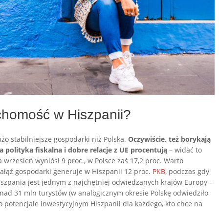
chomość w Hiszpanii?
żo stabilniejsze gospodarki niż Polska.
Oczywiście, też borykają
polityka fiskalna i dobre relacje z UE procentują
– widać to
za wrzesień wyniósł 9 proc., w Polsce zaś 17,2 proc. Warto
 gałąź gospodarki generuje w Hiszpanii 12 proc.
PKB
, podczas gdy
Hiszpania jest jednym z najchętniej odwiedzanych krajów Europy –
nad 31 mln turystów (w analogicznym okresie Polskę odwiedziło
 o potencjale inwestycyjnym Hiszpanii dla każdego, kto chce na