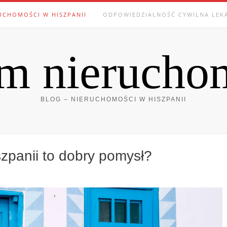
UCHOMOŚCI W HISZPANII
ODPOWIEDZIALNOŚĆ CYWILNA LEK
m nierucho
BLOG – NIERUCHOMOŚCI W HISZPANII
zpanii to dobry pomysł?