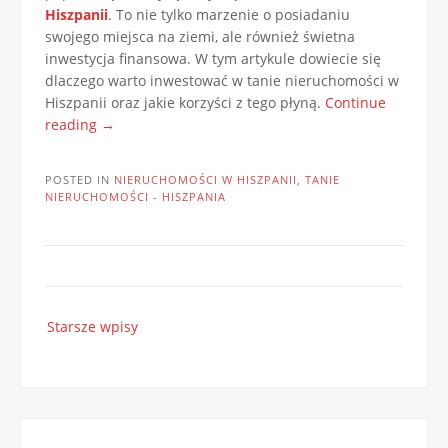
Hiszpanii
. To nie tylko marzenie o posiadaniu
swojego miejsca na ziemi, ale również świetna
inwestycja finansowa. W tym artykule dowiecie się
dlaczego warto inwestować w tanie nieruchomości w
Hiszpanii oraz jakie korzyści z tego płyną.
Continue
„Hiszpania:
reading
→
Marzenie
o
POSTED IN
NIERUCHOMOŚCI W HISZPANII
,
TANIE
pięknych
NIERUCHOMOŚCI - HISZPANIA
i
przystępnych
cenowo
nieruchomościach”
Nawigacja
Starsze wpisy
po
wpisach