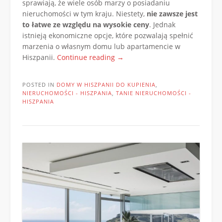
sprawiają, że wiele osób marzy o posiadaniu
nieruchomości w tym kraju. Niestety,
nie zawsze jest
to łatwe ze względu na wysokie ceny
. Jednak
istnieją ekonomiczne opcje, które pozwalają spełnić
marzenia o własnym domu lub apartamencie w
„Ekonomiczne
Hiszpanii.
Continue reading
→
opcje
nieruchomości
POSTED IN
DOMY W HISZPANII DO KUPIENIA
,
na
NIERUCHOMOŚCI - HISZPANIA
,
TANIE NIERUCHOMOŚCI -
rynku
HISZPANIA
hiszpańskim”