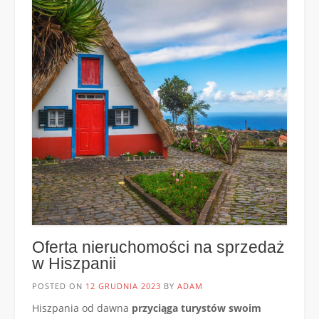
zrealizować
swoje
marzenie
o
własnym
mieszkaniu
za
granicą”
Oferta nieruchomości na sprzedaż
w Hiszpanii
POSTED ON
12 GRUDNIA 2023
BY
ADAM
Hiszpania od dawna
przyciąga turystów swoim