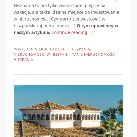
Hiszpania to nie tylko wymarzone miejsce na
wakacje, ale także idealne miejsce do inwestowania
w nieruchomości. Czy warto zainwestować w
hiszpański raj nieruchomości?
O tym opowiemy w
„Hiszpański
naszym artykule.
Continue reading
→
raj
nieruchomości
POSTED IN
NIERUCHOMOŚCI - HISZPANIA
,
–
NIERUCHOMOŚCI W HISZPANII
,
TANIE NIERUCHOMOŚCI -
odkryj
HISZPANIA
piękno
i
inwestuj
w
Hiszpanii!”