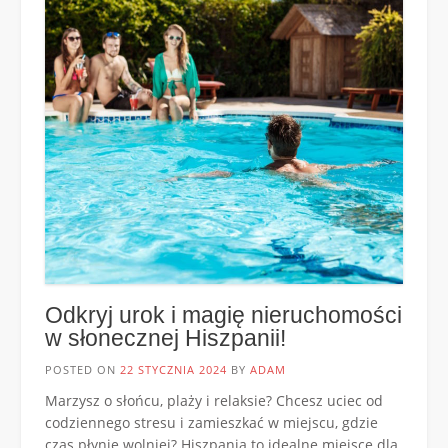
Odkryj urok i magię nieruchomości
w słonecznej Hiszpanii!
POSTED ON
22 STYCZNIA 2024
BY
ADAM
Marzysz o słońcu, plaży i relaksie? Chcesz uciec od
codziennego stresu i zamieszkać w miejscu, gdzie
czas płynie wolniej? Hiszpania to idealne miejsce dla