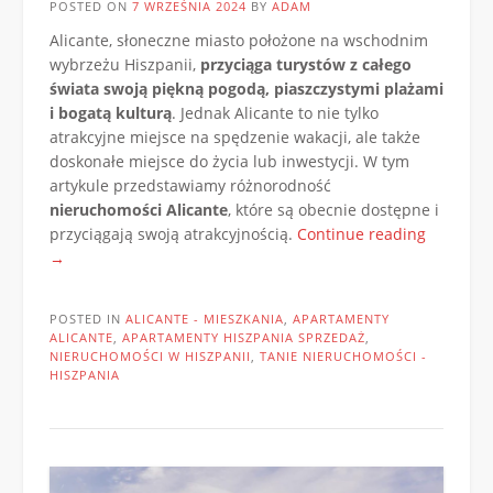
POSTED ON
7 WRZEŚNIA 2024
BY
ADAM
Alicante, słoneczne miasto położone na wschodnim
wybrzeżu Hiszpanii,
przyciąga turystów z całego
świata swoją piękną pogodą, piaszczystymi plażami
i bogatą kulturą
. Jednak Alicante to nie tylko
atrakcyjne miejsce na spędzenie wakacji, ale także
doskonałe miejsce do życia lub inwestycji. W tym
artykule przedstawiamy różnorodność
nieruchomości Alicante
, które są obecnie dostępne i
„Atrakcy
przyciągają swoją atrakcyjnością.
Continue reading
oferty
→
nierucho
w
POSTED IN
ALICANTE - MIESZKANIA
,
APARTAMENTY
Alicante:
ALICANTE
,
APARTAMENTY HISZPANIA SPRZEDAŻ
,
dostępn
NIERUCHOMOŚCI W HISZPANII
,
TANIE NIERUCHOMOŚCI -
HISZPANIA
domy,
mieszkan
i
apartam
na