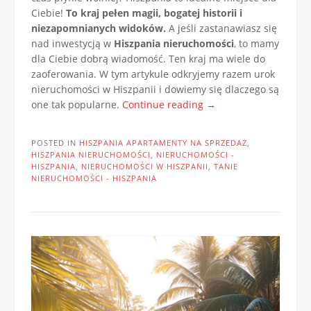
Ciebie!
To kraj pełen magii, bogatej historii i
niezapomnianych widoków.
A jeśli zastanawiasz się
nad inwestycją w
Hiszpania nieruchomości
, to mamy
dla Ciebie dobrą wiadomość. Ten kraj ma wiele do
zaoferowania. W tym artykule odkryjemy razem urok
nieruchomości w Hiszpanii i dowiemy się dlaczego są
„Odkryj
one tak popularne.
Continue reading
→
urok
i
POSTED IN
HISZPANIA APARTAMENTY NA SPRZEDAŻ
,
magię
HISZPANIA NIERUCHOMOŚCI
,
NIERUCHOMOŚCI -
nieruchomości
HISZPANIA
,
NIERUCHOMOŚCI W HISZPANII
,
TANIE
NIERUCHOMOŚCI - HISZPANIA
w
słonecznej
Hiszpanii!”