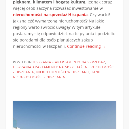
pięknem, klimatem i bogatą kulturą
. Jednak coraz
więcej osób zaczyna rozważać inwestowanie w
nieruchomości na sprzedaż Hiszpania
. Czy warto?
Jak znaleźć wymarzoną nieruchomość? Na jakie
regiony warto zwrócić uwagę? W tym artykule
postaramy się odpowiedzieć na te pytania i podzielić
się poradami dla osób planujących zakup
„Oferta
nieruchomości w Hiszpanii.
Continue reading
→
nieruchomośc
na
POSTED IN
HISZPANIA - APARTAMENTY NA SPRZEDAŻ
,
sprzedaż
HISZPANIA APARTAMENTY NA SPRZEDAŻ
,
NIERUCHOMOŚCI
w
- HISZPANIA
,
NIERUCHOMOŚCI W HISZPANII
,
TANIE
NIERUCHOMOŚCI - HISZPANIA
Hiszpanii”