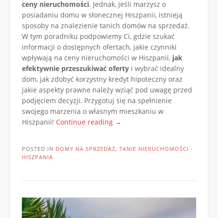
ceny nieruchomości
. Jednak, jeśli marzysz o
posiadaniu domu w słonecznej Hiszpanii, istnieją
sposoby na znalezienie tanich domów na sprzedaż.
W tym poradniku podpowiemy Ci, gdzie szukać
informacji o dostępnych ofertach, jakie czynniki
wpływają na ceny nieruchomości w Hiszpanii,
jak
efektywnie przeszukiwać oferty
i wybrać idealny
dom, jak zdobyć korzystny kredyt hipoteczny oraz
jakie aspekty prawne należy wziąć pod uwagę przed
podjęciem decyzji. Przygotuj się na spełnienie
swojego marzenia o własnym mieszkaniu w
„Poradnik:
Hiszpanii!
Continue reading
→
Jak
znaleźć
POSTED IN
DOMY NA SPRZEDAŻ
,
TANIE NIERUCHOMOŚCI -
tanie
HISZPANIA
domy
na
sprzedaż
w
Hiszpanii
i