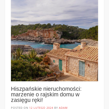
sprzedaż
Hiszpańskie nieruchomości:
marzenie o rajskim domu w
zasięgu ręki!
POSTED ON
12 LUTEGO 2024
BY
ADAM