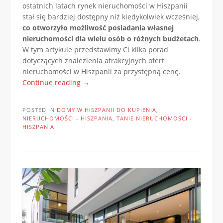
ostatnich latach rynek nieruchomości w Hiszpanii
stał się bardziej dostępny niż kiedykolwiek wcześniej,
co otworzyło możliwość posiadania własnej
nieruchomości dla wielu osób o różnych budżetach
.
W tym artykule przedstawimy Ci kilka porad
dotyczących znalezienia atrakcyjnych ofert
nieruchomości w Hiszpanii za przystępną cenę.
„Przystępne
Continue reading
→
cenowo
nieruchomości
POSTED IN
DOMY W HISZPANII DO KUPIENIA
,
w
NIERUCHOMOŚCI - HISZPANIA
,
TANIE NIERUCHOMOŚCI -
Hiszpanii
HISZPANIA
do
nabycia”