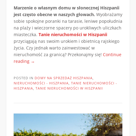
Marzenie o własnym domu w słonecznej Hiszpanii
jest często obecne w naszych głowach.
Wyobrażamy
sobie spokojne poranki na tarasie, leniwe popołudnia
na plaży i wieczorne spacery po urokliwych uliczkach
miasteczka.
Tanie nieruchomości w Hiszpanii
przyciągają nas swoim urokiem i obietnicą rajskiego
życia. Czy jednak warto zainwestować w
nieruchomość za granicą? Przekonajmy się!
Continue
„Hiszpańskie
reading
→
nieruchomości:
marzenie
POSTED IN
DOMY NA SPRZEDAŻ HISZPANIA
,
o
NIERUCHOMOŚCI - HISZPANIA
,
TANIE NIERUCHOMOŚCI -
rajskim
HISZPANIA
,
TANIE NIERUCHOMOŚCI W HISZPANII
domu
w
zasięgu
ręki!”