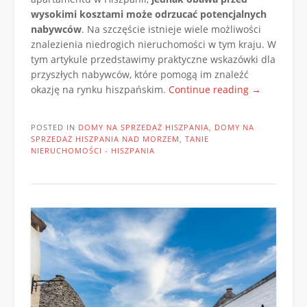
wysokimi kosztami może odrzucać potencjalnych
nabywców
. Na szczęście istnieje wiele możliwości
znalezienia niedrogich nieruchomości w tym kraju. W
tym artykule przedstawimy praktyczne wskazówki dla
przyszłych nabywców, które pomogą im znaleźć
„Niedrogie
okazję na rynku hiszpańskim.
Continue reading
→
nieruchomo
w
POSTED IN
DOMY NA SPRZEDAŻ HISZPANIA
,
DOMY NA
Hiszpanii
SPRZEDAŻ HISZPANIA NAD MORZEM
,
TANIE
do
NIERUCHOMOŚCI - HISZPANIA
nabycia”